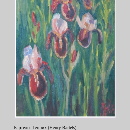
Бартельс Генрих (Henry Bartels)