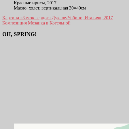
Красные ирисы, 2017
Масло, холст, вертикальная 30×40см
Навигация
Картина «Замок герцога Дукале-Урбино, Италия», 2017
Композиция Мозаика в Котельной
по
записям
OH, SPRING!